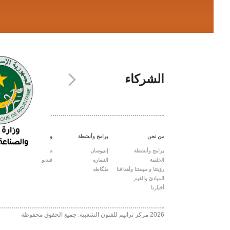
الشركاء
من نحن
برامج وأنشطة
وسائط
برامج وأنشطة
إنتيوصان
صور
الخلفية
النيفاره
فيديو
رؤيتنا و مهمتنا وأهدافنا
ملگاطه
المبادئ والقيم
أخبارنا
2026 مركز ترانيم للفنون الشعبية. جميع الحقوق محفوظة