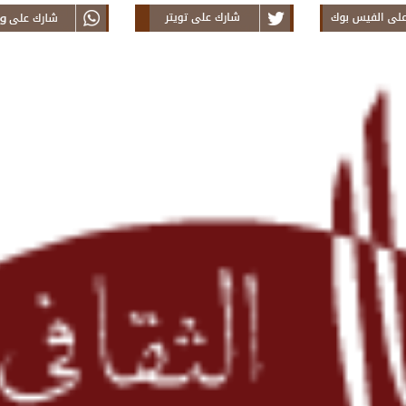
this Article on
Tweet this News on
Share thi
in From Teranim
Twitter From Teranim
Faceboo
Mauritanie
Mauritanie
Teranim M