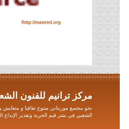
http://mawred.org/
مركز ترانيم للفنون الشعب
نحو مجتمع موريتاني متنوع ثقافيا و متعايش 
الشعبي في نشر قيم الحرية وتقدير الإبداع الف