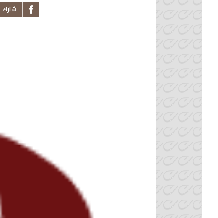
s News on
k From
auritanie