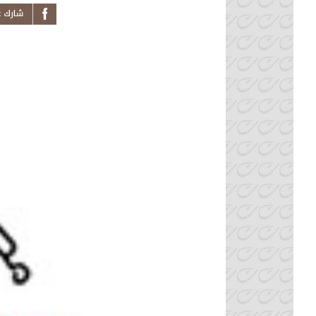
s News on
k From
auritanie