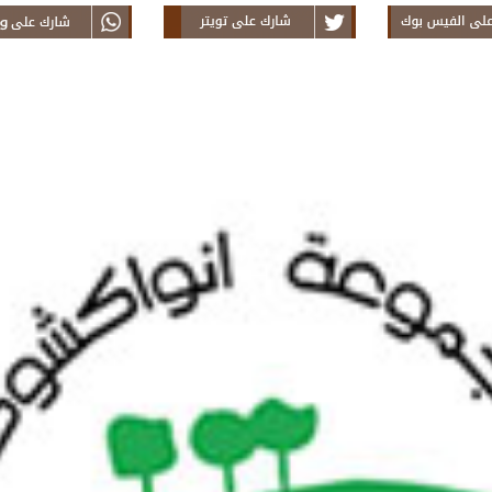
this Article on
Tweet this News on
Share thi
in From Teranim
Twitter From Teranim
Faceboo
Mauritanie
Mauritanie
Teranim M